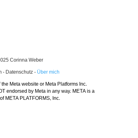
2025 Corinna Weber
m
-
Datenschutz
-
Über mich
of the Meta website or Meta Platforms Inc.
 NOT endorsed by Meta in any way. META is a
 of META PLATFORMS, Inc.