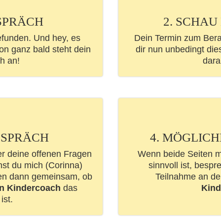
ESPRÄCH
2. SCHAU
efunden. Und hey, es
Dein Termin zum Bera
on ganz bald steht dein
dir nun unbedingt die
h an!
dara
ESPRÄCH
4. MÖGLIC
er deine offenen Fragen
Wenn beide Seiten m
nst du mich (Corinna)
sinnvoll ist, besp
uen dann gemeinsam, ob
Teilnahme an d
en Kindercoach
das
Kind
ist.